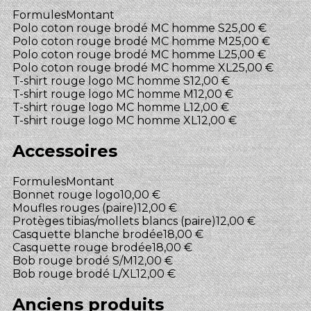
Formules
Montant
Polo coton rouge brodé MC homme S
25,00 €
Polo coton rouge brodé MC homme M
25,00 €
Polo coton rouge brodé MC homme L
25,00 €
Polo coton rouge brodé MC homme XL
25,00 €
T-shirt rouge logo MC homme S
12,00 €
T-shirt rouge logo MC homme M
12,00 €
T-shirt rouge logo MC homme L
12,00 €
T-shirt rouge logo MC homme XL
12,00 €
Accessoires
Formules
Montant
Bonnet rouge logo
10,00 €
Moufles rouges (paire)
12,00 €
Protèges tibias/mollets blancs (paire)
12,00 €
Casquette blanche brodée
18,00 €
Casquette rouge brodée
18,00 €
Bob rouge brodé S/M
12,00 €
Bob rouge brodé L/XL
12,00 €
Anciens produits